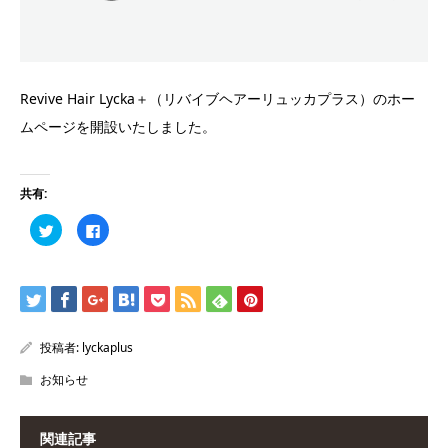
Revive Hair Lycka＋（リバイブヘアーリュッカプラス）のホー
ムページを開設いたしました。
共有:
ク
Facebook
リ
で
ッ
共
ク
有
し
す
て
る
Twitter
に
で
は
共
ク
有
リ
(新
ッ
投稿者:
lyckaplus
し
ク
い
し
お知らせ
ウ
て
ィ
く
ン
だ
ド
さ
ウ
い
関連記事
で
(新