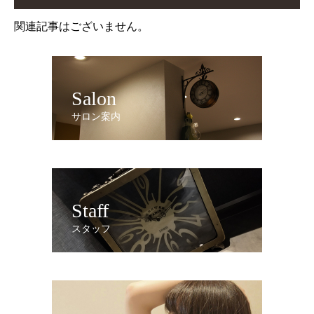
開
し
き
い
ま
ウ
関連記事はございません。
す)
ィ
ン
ド
ウ
で
開
き
ま
Salon
す)
サロン案内
Staff
スタッフ