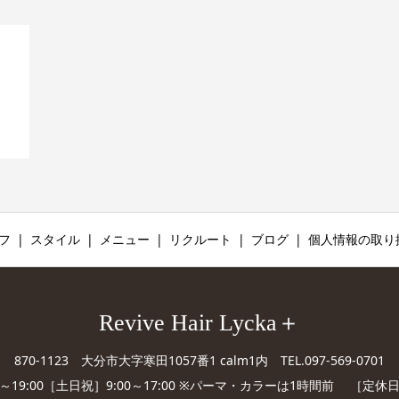
リ
フ
スタイル
メニュー
リクルート
ブログ
個人情報の取り
Revive Hair Lycka＋
870-1123 大分市大字寒田1057番1 calm1内 TEL.097-569-0701
0～19:00［土日祝］9:00～17:00 ※パーマ・カラーは1時間前 ［定