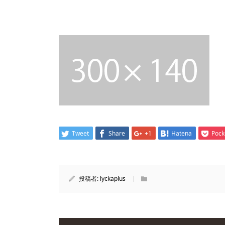
Tweet
Share
+1
Hatena
Pock
投稿者:
lyckaplus