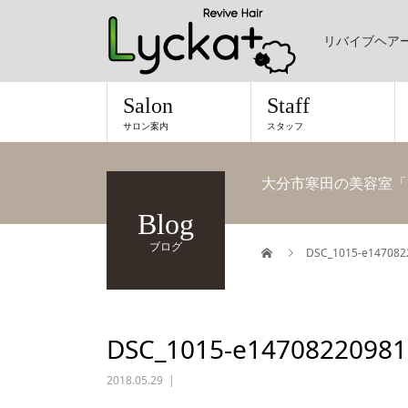
リバイブヘア
Salon
Staff
サロン案内
スタッフ
大分市寒田の美容室「
Blog
ブログ
DSC_1015-e147082
DSC_1015-e14708220981
2018.05.29