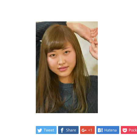
Tweet
Share
+1
Hatena
Pock