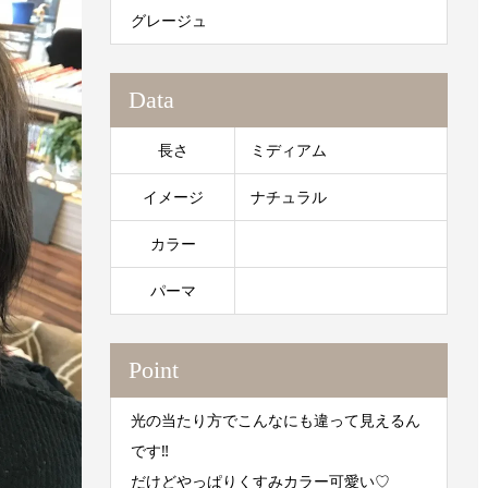
グレージュ
Data
長さ
ミディアム
イメージ
ナチュラル
カラー
パーマ
Point
光の当たり方でこんなにも違って見えるん
です‼︎
だけどやっぱりくすみカラー可愛い♡